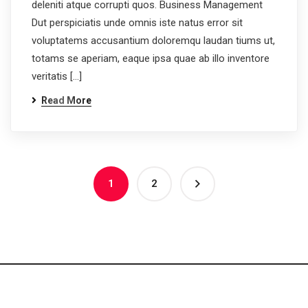
deleniti atque corrupti quos. Business Management
Dut perspiciatis unde omnis iste natus error sit
voluptatems accusantium doloremqu laudan tiums ut,
totams se aperiam, eaque ipsa quae ab illo inventore
veritatis […]
Read More
1
2
© All rights reserved by
Hoesch Pipes